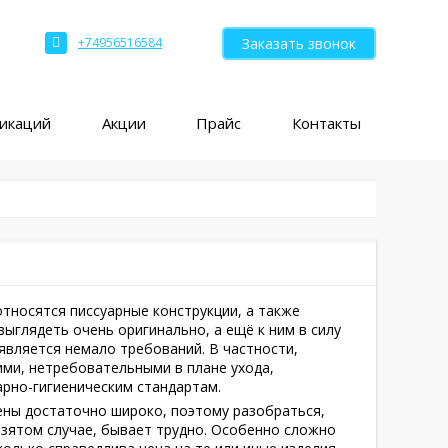
Заказать звонок
+74956516584
ликаций
Акции
Прайс
Контакты
тносятся писсуарные конструкции, а также
выглядеть очень оригинально, а ещё к ним в силу
является немало требований. В частности,
ми, нетребовательными в плане ухода,
рно-гигиеническим стандартам.
ены достаточно широко, поэтому разобраться,
взятом случае, бывает трудно. Особенно сложно