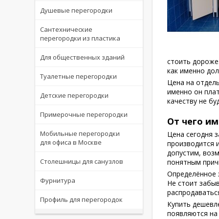
Душевые перегородки
Сантехнические
перегородки из пластика
Для общественных зданий
стоить дороже.
как именно дол
Туалетные перегородки
Цена на отдель
именно он плат
Детские перегородки
качеству не бу
Примерочные перегородки
От чего им
Мобильные перегородки
Цена сегодня з
для офиса в Москве
производится 
допустим, возм
Столешницы для санузлов
понятным прич
Определённое 
Фурнитура
Не стоит забыв
распродаваться
Профиль для перегородок
Купить дешевле
появляются на 