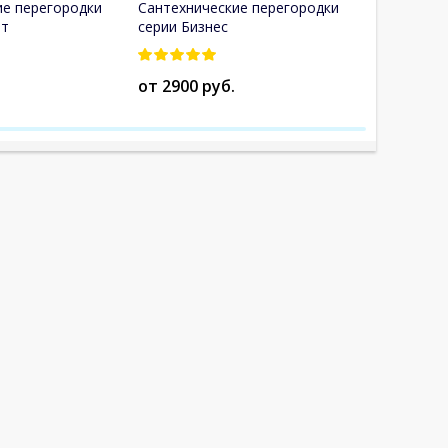
ие перегородки
Сантехнические перегородки
Сантехнич
рт
серии Бизнес
HPL пласт
от 2900 руб.
от 10500