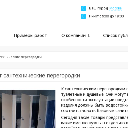
Ваш город:
Москва
Москва
Пн-Пт c 9:00 до 19:00
Санкт-Петербург
Краснодар
Примеры работ
О компании
Список пуб
Екатеринбург
Новосибирск
Казань
нтехнические перегородки
Нижний Новгород
Ярославль
т сантехнические перегородки
Ростов
К сантехническим перегородкам о
Пермь
туалетные и душевые. Они могут 
особенности эксплуатации предъ
Самара
изделия должны быть водостойки
соответствовать базовым санита
Сегодня такие товары представл
какие именно нужны в отдельно 