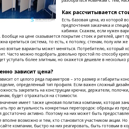
разобраться новичкам с тем, нас
Как рассчитывается сто
Есть базовая цена, из которой в
предпочтения заказчика и специ
кабинки. Скажем, если нужен вар
 Вообще на цене сказывается покрытие стоек и ригелей, цвет п
жна крепиться система, то есть, к потолку, стенам, полу или же
но взятые варианты может меняться. Потребителю, который хоч
ит. Часто можно подобрать довольно простой по способу крепл
дет уступать более элитным, но окажется дешевле в несколько р
енно зависит цена?
ависит от целого ряда параметров – это размер и габариты кон
изделие, определённый тип профиля. Если важен сложный дизай
ожность закрепить на конструкции крючки, держатели, полочки, 
инам, будет отражаться на стоимости.
значение имеет также ценовая политика компании, которая зан
ать про актуальность конкретных перегородок: образцы из пре
 достаточно активно. Поэтому на них может быть предоставлен
 вполне возможно и тем, кто становится участником акции. Но
сайте компании, быстро на них реагировать, быть готовым в кор