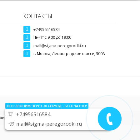
КОНТАКТЫ
+74956516584
Пн-Пт c 9:00 до 19:00
mail@sigma-peregorodki.ru
г. Москва, Ленинградское шоссе, 300А
ПЕРЕЗВОНИМ ЧЕРЕЗ 30
СЕКУНД
- БЕСПЛАТНО!
+74956516584
тоимости звоните по телефону
+74956516584
mail@sigma-peregorodki.ru