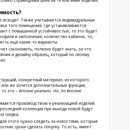
колько справедлива цена на те или иные изделия.
имость?
се исходят. Также учитываются индивидуальные
фика того помещения, где устанавливаются
иант с повышенной устойчивостью, то это будет
рофиля и заполнения, количество кабинок, то,
 есть ещё какие-то варианты.
ет сэкономить, полезно будет знать, за что
ения и дизайну образец, который по своему
аз.
струкций, конкретный материал, из которого
н или же хочется дополнительные функции,
то это – вполне реально. Но, по вполне
имается производством и реализацией изделий.
дпоследней коллекции при выходе новой будут
а скидка.
 для этого нужно следить за новостями, которые
откие сроки сделать покупку. То есть, имеет