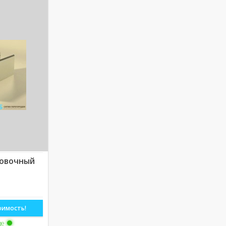
новочный
оимость!
де