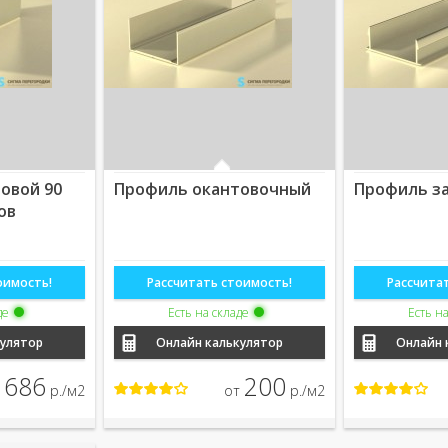
овой 90
Профиль окантовочный
Профиль з
ов
оимость!
Рассчитать стоимость!
Рассчита
де
Есть на складе
Есть н
кулятор
Онлайн калькулятор
Онлайн 
686
200
т
р./м2
от
р./м2