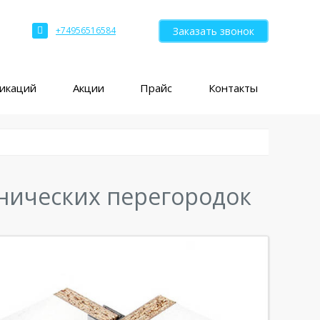
Заказать звонок
+74956516584
ликаций
Акции
Прайс
Контакты
нических перегородок