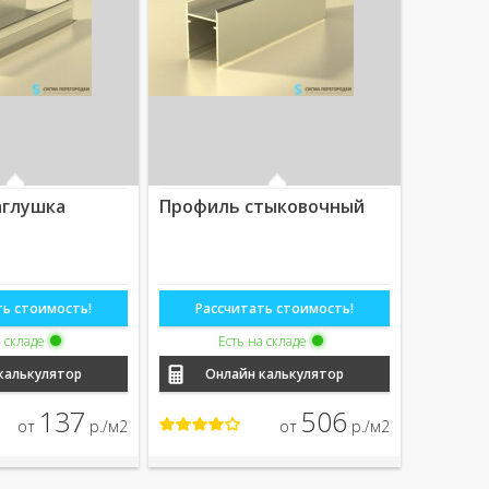
аглушка
Профиль стыковочный
ть стоимость!
Рассчитать стоимость!
а складе
Есть на складе
калькулятор
Онлайн калькулятор
137
506
от
р./м2
от
р./м2