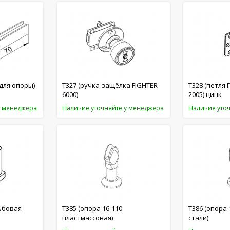
 для опоры)
T327 (ручка-защёлка FIGHTER
T328 (петля 
6000)
2005) цинк
у менеджера
Наличие уточняйте у менеджера
Наличие уто
ьбовая
T385 (опора 16-110
T386 (опора 
пластмассовая)
стали)