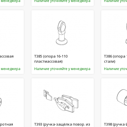
у менеджера
Наличие уточняйте у менеджера
Наличие уто
ассовая
T385 (опора 16-110
T386 (опора 
пластмассовая)
стали)
у менеджера
Наличие уточняйте у менеджера
Наличие уто
оротная
T393 (ручка-защёлка повор. из
T398 (ручка 