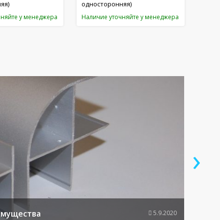
яя)
односторонняя)
чняйте у менеджера
Наличие уточняйте у менеджера
›
Устр
имущества
5.9.2020