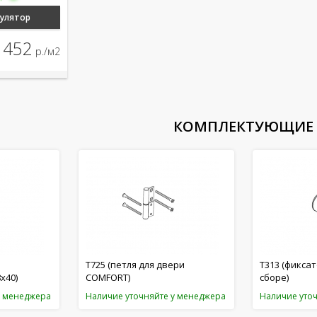
кулятор
452
т
р./м2
КОМПЛЕКТУЮЩИЕ
Т725 (петля для двери
T313 (фикса
х40)
COMFORT)
сборе)
у менеджера
Наличие уточняйте у менеджера
Наличие уто