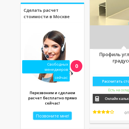
Сделать расчет
стоимости в Москве
Профиль угл
градус
Свободных
0
менеджеров
сейчас:
Рассчитать ст
Есть на скла
Перезвоним и сделаем
расчет бесплатно прямо
Онлайн каль
сейчас!
о
Позвоните мне!